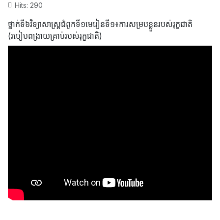
Hits: 290
ថ្នាក់ទី៦វិទ្យាសាស្ត្រជំពូកទី​១មេរៀនទី​១៖ការសម្របខ្លួនរបស់រុក្ខជាតិ​
(របៀបពង្រាយគ្រាប់របស់រុក្ខជាតិ)