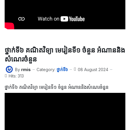
ថ្នាក់ទី៦ គណិតវិទ្យា មេរៀនទី១ ចំនួន អំណាននិង
សំណេរចំនួន
By
rmis
Category:
ថ្នាក់ទី៦
08 August 2024
Hits: 313
ថ្នាក់ទី៦ គណិតវិទ្យា មេរៀនទី១ ចំនួន អំណាននិងសំណេរចំនួន