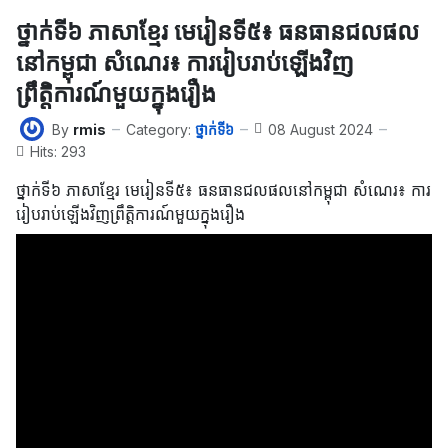
ថ្នាក់ទី៦ ភាសាខ្មែរ មេរៀនទី៥៖ ធនធានជលផល
នៅកម្ពុជា សំណេរ៖ ការរៀបរាប់ឡើងវិញ
ព្រឹត្តិការណ៍មួយក្នុងរឿង
By
rmis
Category:
ថ្នាក់ទី៦
08 August 2024
Hits: 293
ថ្នាក់ទី៦ ភាសាខ្មែរ មេរៀនទី៥៖ ធនធានជលផលនៅកម្ពុជា សំណេរ៖ ការ
រៀបរាប់ឡើងវិញព្រឹត្តិការណ៍មួយក្នុងរឿង