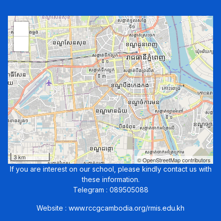
+
−
3 km
© OpenStreetMap contributors
If you are interest on our school, please kindly contact us with
these information.
Telegram : 089505088
Website :
www.rccgcambodia.org/rmis.edu.kh