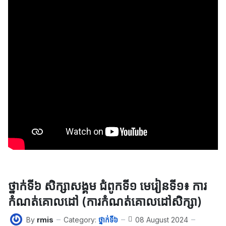
ថ្នាក់ទី៦ សិក្សាសង្គម ជំពូកទី​១ មេរៀនទី​១៖ ការ
កំណត់គោលដៅ (ការកំណត់គោលដៅសិក្សា)
By
rmis
Category:
ថ្នាក់ទី៦
08 August 2024