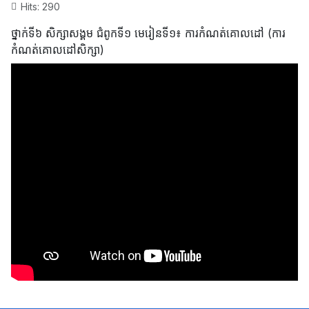
Hits: 290
ថ្នាក់ទី៦ សិក្សាសង្គម ជំពូកទី​១ មេរៀនទី​១៖ ការកំណត់គោលដៅ (ការ
កំណត់គោលដៅសិក្សា)