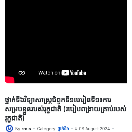
ថ្នាក់ទី៦វិទ្យាសាស្ត្រជំពូកទី​១មេរៀនទី​១៖ការ
សម្របខ្លួនរបស់រុក្ខជាតិ​ (របៀបពង្រាយគ្រាប់របស់
រុក្ខជាតិ)
By
rmis
Category:
ថ្នាក់ទី៦
08 August 2024